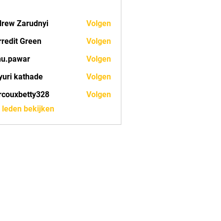
rew Zarudnyi
Volgen
redit Green
Volgen
nu.pawar
Volgen
war
uri kathade
Volgen
couxbetty328
Volgen
betty328
) leden bekijken