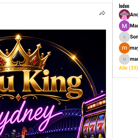
leden
And
Mar
So
Sonu.pa
may
mar
marcoux
Alle (33