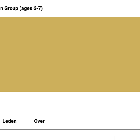
n Group (ages 6-7)
Leden
Over