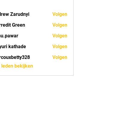
rew Zarudnyi
Volgen
redit Green
Volgen
nu.pawar
Volgen
war
uri kathade
Volgen
couxbetty328
Volgen
betty328
) leden bekijken