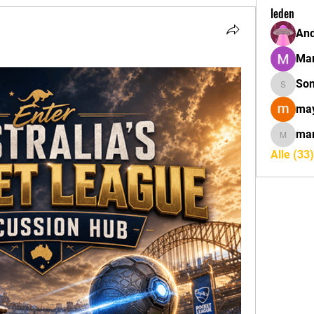
leden
And
Mar
So
Sonu.pa
may
mar
marcoux
Alle (33