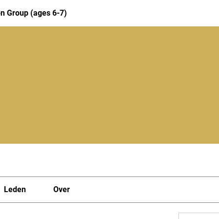
n Group (ages 6-7)
Leden
Over