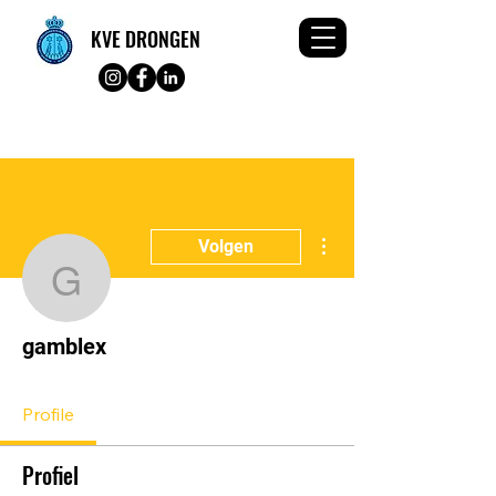
KVE DRONGEN
Meer acties
Volgen
gamblex
gamblex
Profile
Profiel