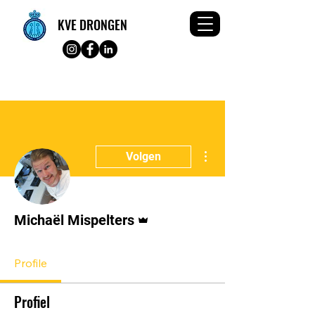
KVE DRONGEN
Meer acties
Volgen
Beheerder
Michaël Mispelters
Profile
Profiel