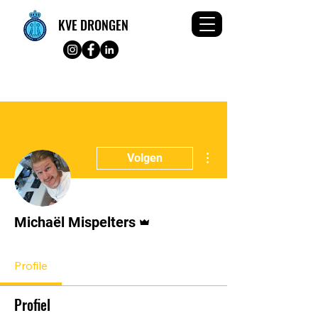
KVE DRONGEN
Meer acties
Volgen
Beheerder
Michaël Mispelters
Profile
Profiel