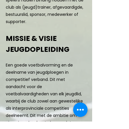
spelers nadien binding houden met de
club als (jeugd)trainer, afgevaardigde,
bestuurslid, sponsor, medewerker of
supporter.
MISSIE & VISIE
JEUGDOPLEIDING
Een goede voetbalvorming en de
deelname van jeugdploegen in
competitief verband. Dit met
aandacht voor de
voetbalvaardigheden van elk jeugdlid,
waarbij de club zowel aan gewestelijke
als interprovinciale competities
deelneemt. Dit met de ambitie om
eigen jeugdspelers te kunnen laten