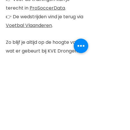
terecht in
ProSoccerData
.
👉 De wedstrijden vind je terug via
Voetbal Vlaanderen
.
Zo blijf je altijd op de hoogte van
wat er gebeurt bij KVE Drongen! ⚽
💙
Sint-Gerolfstraat 16,
9031 Drongen