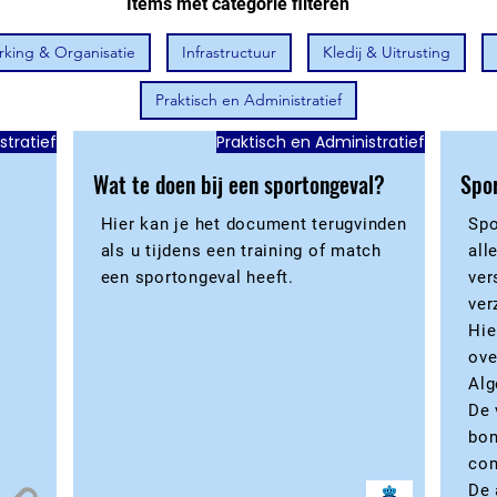
Items met categorie filteren
king & Organisatie
Infrastructuur
Kledij & Uitrusting
Praktisch en Administratief
stratief
Praktisch en Administratief
Wat te doen bij een sportongeval?
Spo
Hier kan je het document terugvinden
Spo
als u tijdens een training of match
all
een sportongeval heeft.
ver
ver
Hie
ove
Alg
De 
bon
co
De 