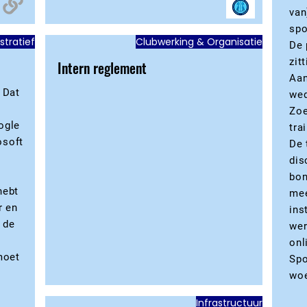
van
spo
stratief
Clubwerking & Organisatie
De 
zit
Intern reglement
Aan
 Dat
wed
Zoe
ogle
tra
osoft
De 
dis
bon
hebt
mee
r en
ins
 de
wer
onl
moet
Spo
woe
Infrastructuur