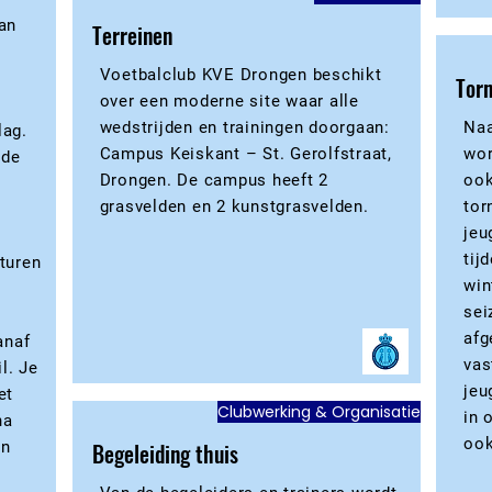
an
Terreinen
Voetbalclub KVE Drongen beschikt
?
Torn
over een moderne site waar alle
wedstrijden en trainingen doorgaan:
Naa
lag.
Campus Keiskant – St. Gerolfstraat,
wor
 de
Drongen. De campus heeft 2
ook
grasvelden en 2 kunstgrasvelden.
tor
jeu
tij
turen
win
sei
afg
anaf
vas
il. Je
jeu
et
Clubwerking & Organisatie
in 
na
ook
an
Begeleiding thuis