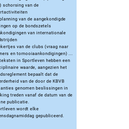
) schorsing van de
rtactiviteiten
planning van de aangekondigde
tingen op de bondszetels
kondigingen van internationale
strijden
kertjes van de clubs (vraag naar
iners en tornooiaankondigingen) ...
teksten in Sportleven hebben een
ciplinaire waarde, aangezien het
dsreglement bepaalt dat de
rderheid van de door de KBVB
tanties genomen beslissingen in
king treden vanaf de datum van de
ine publicatie.
rtleven wordt elke
nsdagnamiddag gepubliceerd.