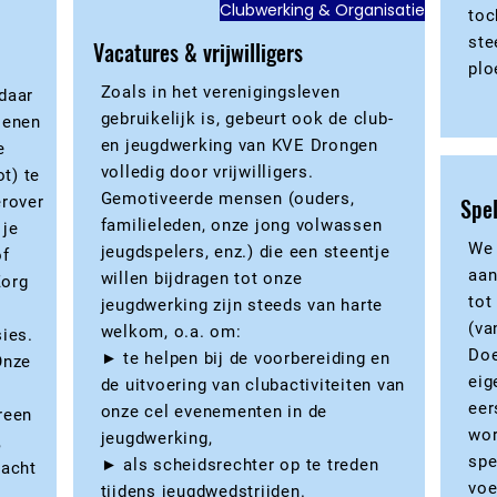
Clubwerking & Organisatie
toc
ste
Vacatures & vrijwilligers
plo
Zoals in het verenigingsleven
daar
gebruikelijk is, gebeurt ook de club-
oenen
en jeugdwerking van KVE Drongen
e
volledig door vrijwilligers.
ot) te
Gemotiveerde mensen (ouders,
erover
Spel
familieleden, onze jong volwassen
 je
We 
jeugdspelers, enz.) die een steentje
of
aan
willen bijdragen tot onze
Zorg
tot
jeugdwerking zijn steeds van harte
(va
welkom, o.a. om:
sies.
Doe
► te helpen bij de voorbereiding en
Onze
eig
de uitvoering van clubactiviteiten van
eer
onze cel evenementen in de
reen
wor
jeugdwerking,
,
spe
► als scheidsrechter op te treden
dacht
voe
tijdens jeugdwedstrijden.