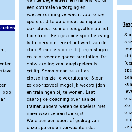
Van de begeleiders en trainers wordt
een optimale verzorging en
voetbalvorming verwacht voor onze
spelers. Uiteraard moet een speler
Gezo
viteiten
ook steeds kunnen terugvallen op het
Spo
thuisfront. Een gezonde sportbeleving
onz
is immers niet enkel het werk van de
Imm
en,
club. Steun je sporter bij tegenslagen
alt
en relativeer de goede prestaties. De
(de
enten
ontwikkeling van jeugdspelers is
spe
rtieve
grillig. Soms staan ze stil en
aan
plotseling zie je vooruitgang. Steun
kun
per
ze door zoveel mogelijk wedstrijden
lev
e loop
en trainingen bij te wonen. Laat
onz
aar
daarbij de coaching over aan de
Zo 
trainer, anders weten de spelers niet
onz
meer waar ze aan toe zijn!
int
We eisen een sportief gedrag van
ver
onze spelers en verwachten dat