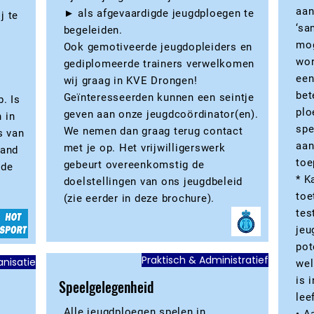
aan
► als afgevaardigde jeugdploegen te
j te
‘sa
begeleiden.
mog
Ook gemotiveerde jeugdopleiders en
wor
gediplomeerde trainers verwelkomen
een
wij graag in KVE Drongen!
bet
Geïnteresseerden kunnen een seintje
b. Is
plo
geven aan onze jeugdcoördinator(en).
 in
spe
We nemen dan graag terug contact
s van
aan
met je op. Het vrijwilligerswerk
mand
toe
gebeurt overeenkomstig de
 de
* K
doelstellingen van ons jeugdbeleid
toe
(zie eerder in deze brochure).
tes
jeu
pot
Praktisch & Administratief
nisatie
wel
is 
Speelgelegenheid
lee
Alle jeugdploegen spelen in