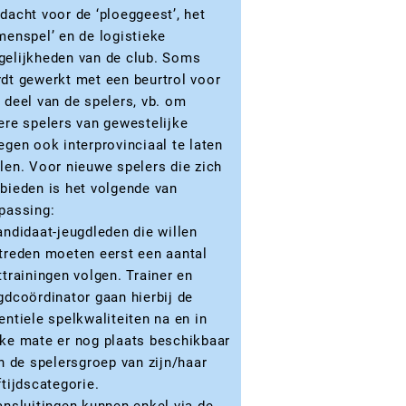
dacht voor de ‘ploeggeest’, het
menspel’ en de logistieke
elijkheden van de club. Soms
dt gewerkt met een beurtrol voor
 deel van de spelers, vb. om
ere spelers van gewestelijke
egen ook interprovinciaal te laten
len. Voor nieuwe spelers die zich
bieden is het volgende van
passing:
andidaat-jeugdleden die willen
treden moeten eerst een aantal
ttrainingen volgen. Trainer en
gdcoördinator gaan hierbij de
entiele spelkwaliteiten na en in
ke mate er nog plaats beschikbaar
in de spelersgroep van zijn/haar
ftijdscategorie.