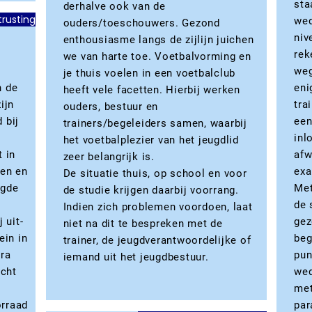
sta
derhalve ook van de
itrusting
wed
ouders/toeschouwers. Gezond
niv
enthousiasme langs de zijlijn juichen
rek
we van harte toe. Voetbalvorming en
weg
je thuis voelen in een voetbalclub
n de
eni
heeft vele facetten. Hierbij werken
ijn
tra
ouders, bestuur en
 bij
een
trainers/begeleiders samen, waarbij
inl
het voetbalplezier van het jeugdlid
t in
afw
zeer belangrijk is.
en en
ex
De situatie thuis, op school en voor
igde
Met
de studie krijgen daarbij voorrang.
de 
Indien zich problemen voordoen, laat
 uit-
gez
niet na dit te bespreken met de
ein in
beg
trainer, de jeugdverantwoordelijke of
tra
pun
iemand uit het jeugdbestuur.
cht
wed
met
orraad
par