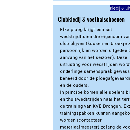
Kledij & U
Clubkledij & voetbalschoenen
Elke ploeg krijgt een set
wedstrijdtruien die eigendom va
club blijven (kousen en broekje z
persoonlijk en worden uitgedeeld
aanvang van het seizoen). Deze
uitrusting voor wedstrijden word
onderlinge samenspraak gewass
beheerd door de ploegafgevaard
en de ouders.
In principe komen alle spelers bij
en thuiswedstrijden naar het terr
de training van KVE Drongen. Ex
trainingspakken kunnen aangeko
worden (contacteer
materiaalmeester) zolang de vo