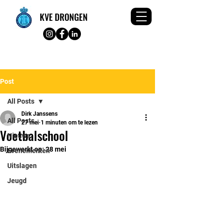
KVE DRONGEN
Post
All Posts
Dirk Janssens
All Posts
27 mei
1 minuten om te lezen
Voetbalschool
Nieuws
Bijgewerkt op:
28 mei
Evenementen
Uitslagen
Jeugd