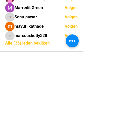
Marredit Green
Volgen
Sonu.pawar
Volgen
Sonu.pawar
mayuri kathade
Volgen
marcouxbetty328
Volgen
marcouxbetty328
Alle (33) leden bekijken
Sint-Gerolfstraat 16,
9031 Drongen