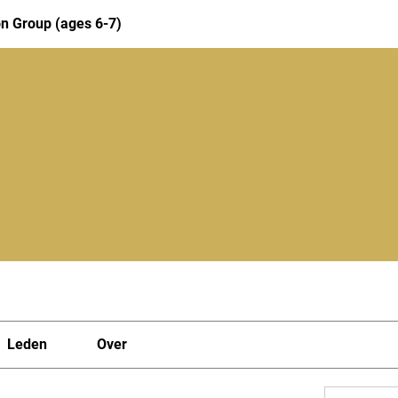
n Group (ages 6-7)
Leden
Over