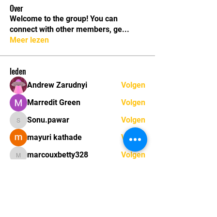
Over
Welcome to the group! You can
connect with other members, ge
...
Meer lezen
leden
Andrew Zarudnyi
Volgen
Marredit Green
Volgen
Sonu.pawar
Volgen
Sonu.pawar
mayuri kathade
Volgen
marcouxbetty328
Volgen
marcouxbetty328
Alle (33) leden bekijken