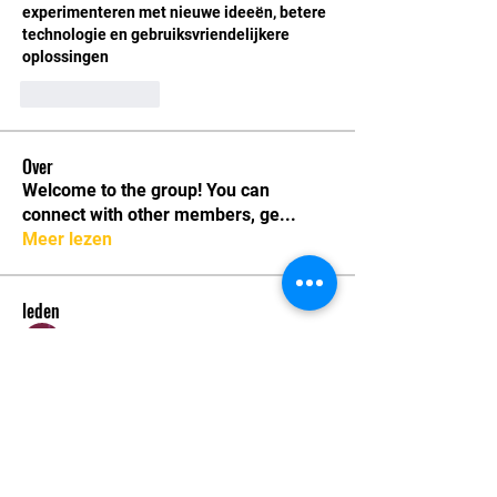
experimenteren met nieuwe ideeën, betere 
technologie en gebruiksvriendelijkere 
oplossingen
Like
Reply
Over
Welcome to the group! You can
connect with other members, ge
...
Meer lezen
leden
Andrew Zarudnyi
Volgen
Marredit Green
Volgen
Sonu.pawar
Volgen
Sonu.pawar
mayuri kathade
Volgen