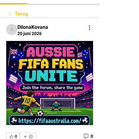
Terug
DilonaKovana
DilonaKovana
20 juni 2026
0
0