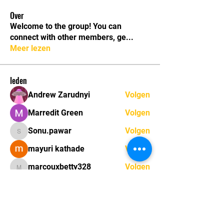
Over
Welcome to the group! You can
connect with other members, ge
...
Meer lezen
leden
Andrew Zarudnyi
Volgen
Marredit Green
Volgen
Sonu.pawar
Volgen
Sonu.pawar
mayuri kathade
Volgen
marcouxbetty328
Volgen
marcouxbetty328
Alle (33) leden bekijken