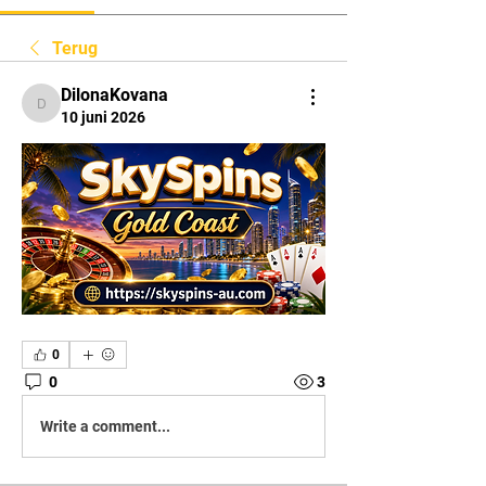
Terug
DilonaKovana
DilonaKovana
10 juni 2026
0
0
3
Write a comment...