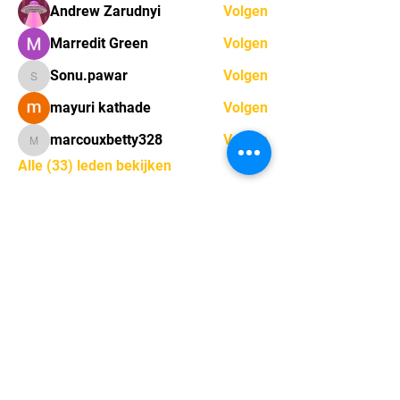
Andrew Zarudnyi
Volgen
Marredit Green
Volgen
Sonu.pawar
Volgen
Sonu.pawar
mayuri kathade
Volgen
marcouxbetty328
Volgen
marcouxbetty328
Alle (33) leden bekijken
Sint-Gerolfstraat 16,
9031 Drongen