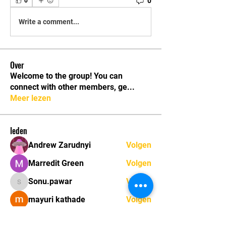
0
0
Write a comment...
Over
Welcome to the group! You can
connect with other members, ge
...
Meer lezen
leden
Andrew Zarudnyi
Volgen
Marredit Green
Volgen
Sonu.pawar
Volgen
Sonu.pawar
mayuri kathade
Volgen
marcouxbetty328
Volgen
marcouxbetty328