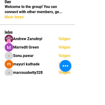
Over
Welcome to the group! You can
connect with other members, ge
...
Meer lezen
leden
Andrew Zarudnyi
Volgen
Marredit Green
Volgen
Sonu.pawar
Volgen
Sonu.pawar
mayuri kathade
Volgen
marcouxbetty328
Volgen
marcouxbetty328
Alle (33) leden bekijken