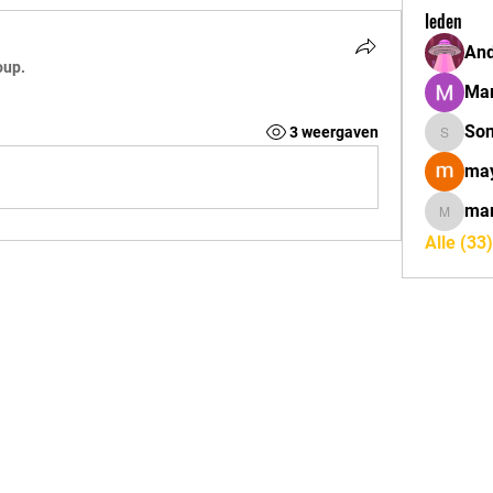
leden
And
oup.
Mar
So
3 weergaven
Sonu.pa
may
mar
marcoux
Alle (33