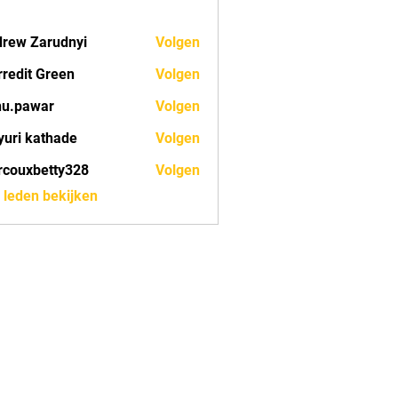
rew Zarudnyi
Volgen
redit Green
Volgen
nu.pawar
Volgen
war
uri kathade
Volgen
couxbetty328
Volgen
betty328
) leden bekijken