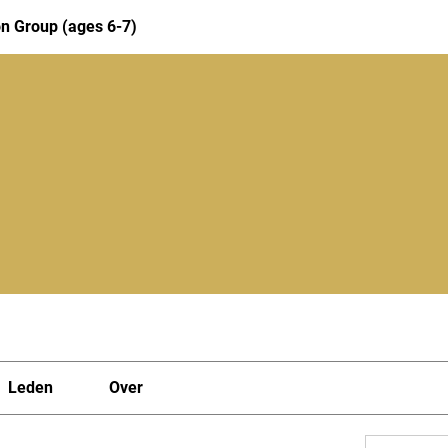
n Group (ages 6-7)
Leden
Over