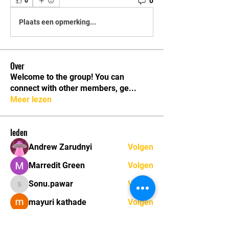
0
0
Plaats een opmerking...
Over
Welcome to the group! You can
connect with other members, ge
...
Meer lezen
leden
Andrew Zarudnyi
Volgen
Marredit Green
Volgen
Sonu.pawar
Volgen
Sonu.pawar
mayuri kathade
Volgen
marcouxbetty328
Volgen
marcouxbetty328