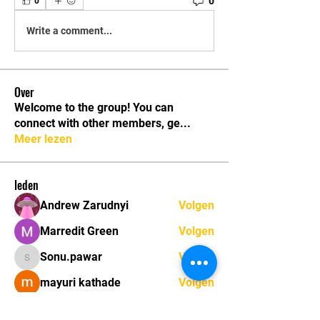
0
0
Write a comment...
Over
Welcome to the group! You can
connect with other members, ge
...
Meer lezen
leden
Andrew Zarudnyi
Volgen
Marredit Green
Volgen
Sonu.pawar
Volgen
Sonu.pawar
mayuri kathade
Volgen
marcouxbetty328
Volgen
marcouxbetty328