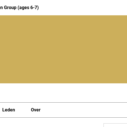
n Group (ages 6-7)
Leden
Over