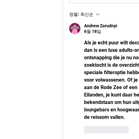
정렬:
최신순
Andrew Zarudnyi
6월 18일
Als je echt puur wilt dec
dan is een luxe adults-o
ontsnapping die je nu nod
zoektocht is de overzich
speciale filteroptie hebb
voor volwassenen. Of je n
aan de Rode Zee of een 
Eilanden, je kunt daar h
bekendstaan om hun uitge
loungebars en hoogwaard
de reissom vallen.
좋아요
답글