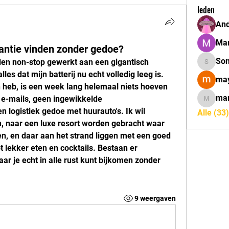
leden
And
Mar
kantie vinden zonder gedoe?
So
en non-stop gewerkt aan een gigantisch 
Sonu.pa
les dat mijn batterij nu echt volledig leeg is. 
may
 heb, is een week lang helemaal niets hoeven 
mar
e-mails, geen ingewikkelde 
marcoux
 logistiek gedoe met huurauto's. Ik wil 
Alle (33
n, naar een luxe resort worden gebracht waar 
en, en daar aan het strand liggen met een goed 
 lekker eten en cocktails. Bestaan er 
ar je echt in alle rust kunt bijkomen zonder 
9 weergaven