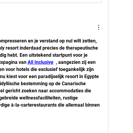
ompresseren en je verstand op nul wilt zetten, 
nly resort inderdaad precies de therapeutische 
ig hebt. Een uitstekend startpunt voor je 
tspagina van 
All Inclusive
  , aangezien zij een 
en voor hotels die exclusief toegankelijk zijn 
u kiest voor een paradijselijk resort in Egypte 
idyllische bestemming op de Canarische 
eel gericht zoeken naar accommodaties die 
breide wellnessfaciliteiten, rustige 
ige à-la-carterestaurants die allemaal binnen 