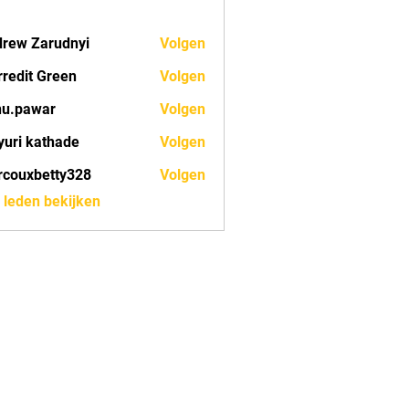
rew Zarudnyi
Volgen
redit Green
Volgen
nu.pawar
Volgen
war
uri kathade
Volgen
couxbetty328
Volgen
betty328
) leden bekijken