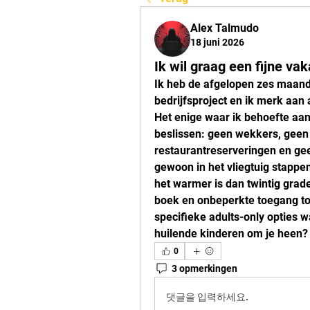
Alex Talmudo
18 juni 2026
Ik wil graag een fijne va
Ik heb de afgelopen zes maand
bedrijfsproject en ik merk aan al
Het enige waar ik behoefte aan
beslissen: geen wekkers, geen 
restaurantreserveringen en geen
gewoon in het vliegtuig stappe
het warmer is dan twintig grad
boek en onbeperkte toegang tot
specifieke adults-only opties wa
huilende kinderen om je heen?
0
3 opmerkingen
댓글을 입력하세요.