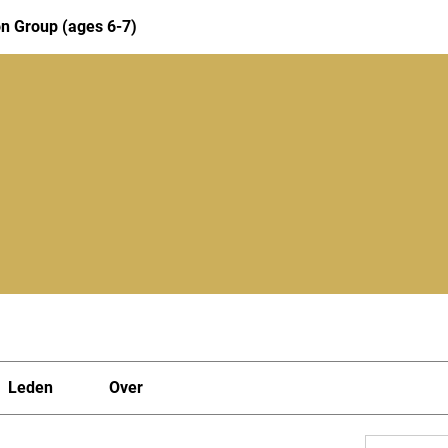
n Group (ages 6-7)
Leden
Over