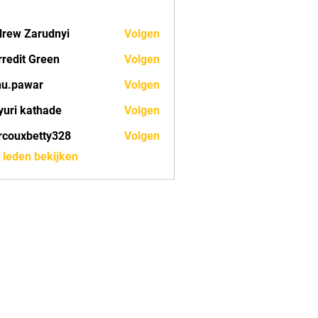
rew Zarudnyi
Volgen
redit Green
Volgen
nu.pawar
Volgen
war
uri kathade
Volgen
couxbetty328
Volgen
betty328
) leden bekijken