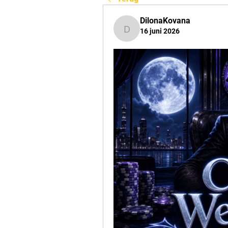
DilonaKovana
16 juni 2026
DilonaKovana