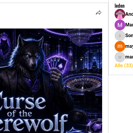
leden
And
Mar
So
Sonu.pa
may
mar
marcoux
Alle (33