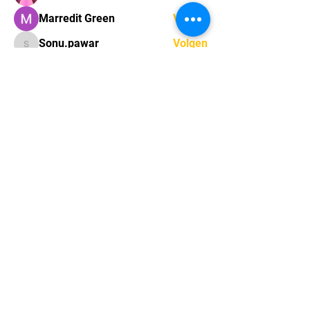
Marredit Green
Volgen
Sonu.pawar
Volgen
Sonu.pawar
mayuri kathade
Volgen
marcouxbetty328
Volgen
marcouxbetty328
Alle (33) leden bekijken
Sint-Gerolfstraat 16,
9031 Drongen