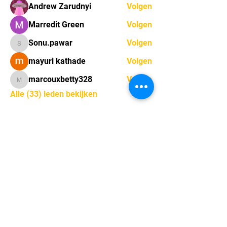
Andrew Zarudnyi
Volgen
Marredit Green
Volgen
Sonu.pawar
Volgen
Sonu.pawar
mayuri kathade
Volgen
marcouxbetty328
Volgen
marcouxbetty328
Alle (33) leden bekijken
Sint-Gerolfstraat 16,
9031 Drongen