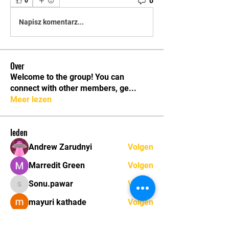
0
0
Napisz komentarz...
Over
Welcome to the group! You can
connect with other members, ge
...
Meer lezen
leden
Andrew Zarudnyi
Volgen
Marredit Green
Volgen
Sonu.pawar
Volgen
Sonu.pawar
mayuri kathade
Volgen
marcouxbetty328
Volgen
marcouxbetty328